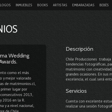
ÁLOGOS
INMUEBLES
BOOKS
ARTISTAS
EMBARAZADAS
BEBÉS
NIOS
Descripción
oma Wedding
Chile Producciones trabaja
Awards.
tendencias fotográficas, p
matrimonio con creatividad.
ento como el más
grandes ocasiones. En sus 
 y mejor valorado
excelencia, el cual será en
jas de matrimonios.cl,
primer lugar por
Servicios
 consecutivos 2013,
y 2016 en la R.
Cuenta con excelente estudi
a y a nivel nacional,
realizar una sesión fotográf
re de Chile