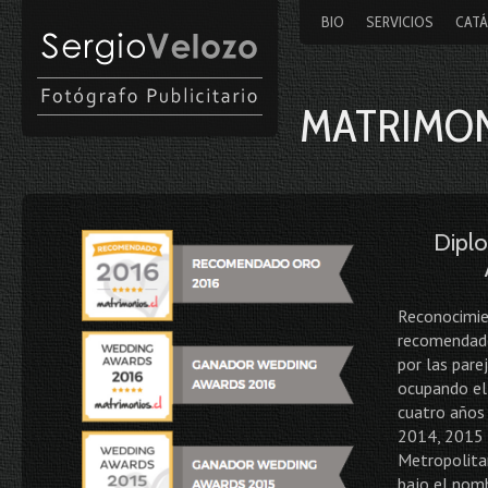
BIO
SERVICIOS
CAT
MATRIMO
Dipl
Reconocimi
recomendado
por las pare
ocupando el 
cuatro años
2014, 2015 
Metropolitan
bajo el nomb